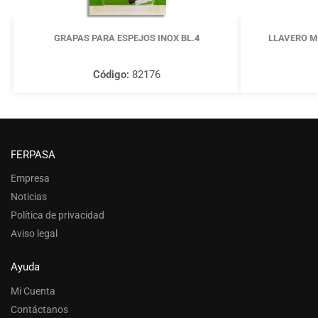
GRAPAS PARA ESPEJOS INOX BL.4
LLAVERO M
Código:
82176
FERPASA
Empresa
Noticias
Política de privacidad
Aviso legal
Ayuda
Mi Cuenta
Contáctanos