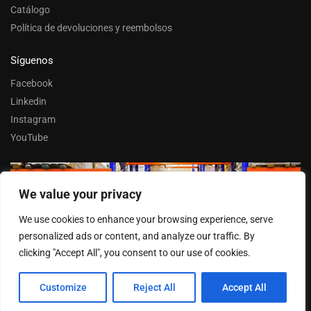
Catálogo
Política de devoluciones y reembolsos
Síguenos
Facebook
Linkedin
Instagram
YouTube
We value your privacy
Trabaja con nosotros
We use cookies to enhance your browsing experience, serve
Entrar
personalized ads or content, and analyze our traffic. By
clicking "Accept All", you consent to our use of cookies.
Customize
Reject All
Accept All
© FERPASA 2025 –
Cookies