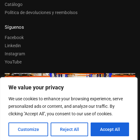
Catálogo
Política de devoluciones y reembolsos
Síguenos
Facebook
Linkedin
Instagram
YouTube
We value your privacy
Trabaja con nosotros
We use cookies to enhance your browsing experience, serve
Entrar
personalized ads or content, and analyze our traffic. By
clicking "Accept All", you consent to our use of cookies.
Customize
Reject All
Accept All
© FERPASA 2025 –
Cookies