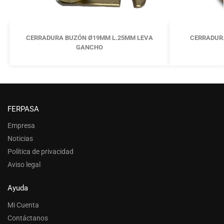
CERRADURA BUZÓN Ø19MM L.25MM LEVA
CERRADUR
GANCHO
FERPASA
Empresa
Noticias
Política de privacidad
Aviso legal
Ayuda
Mi Cuenta
Contáctanos