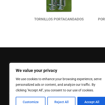
TORNILLOS PORTACANDADOS
POR
FERPASA
Ayuda
We value your privacy
Empresa
Mi Cuenta
We use cookies to enhance your browsing experience, serve
Noticias
Contáctano
personalized ads or content, and analyze our traffic. By
Política de privacidad
Catálogo
clicking "Accept All", you consent to our use of cookies.
Aviso legal
Política de
Customize
Reject All
Accept All