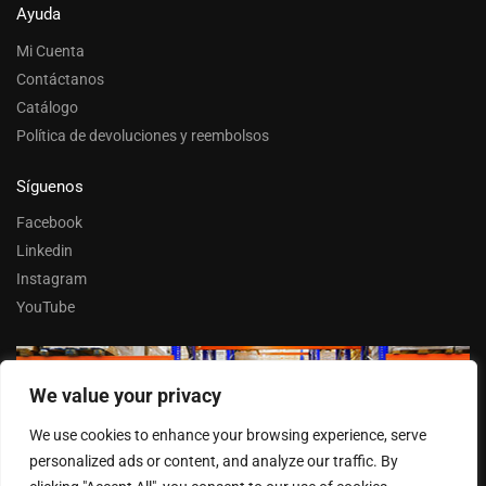
Ayuda
Mi Cuenta
Contáctanos
Catálogo
Política de devoluciones y reembolsos
Síguenos
Facebook
Linkedin
Instagram
YouTube
We value your privacy
Trabaja con nosotros
We use cookies to enhance your browsing experience, serve
Entrar
personalized ads or content, and analyze our traffic. By