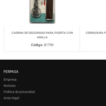
CADENA DE SEGURIDAD PARA PUERTA CON
CERRADURA P
ANILLA
Código:
81790
FERPASA
Empresa
Noticias
Política de privacidad
Aviso legal