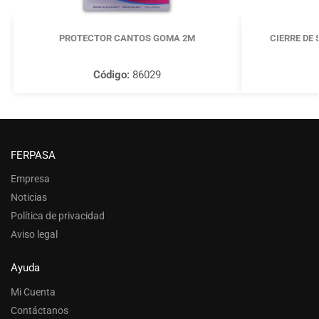
PROTECTOR CANTOS GOMA 2M
CIERRE DE
Código:
86029
FERPASA
Empresa
Noticias
Política de privacidad
Aviso legal
Ayuda
Mi Cuenta
Contáctanos