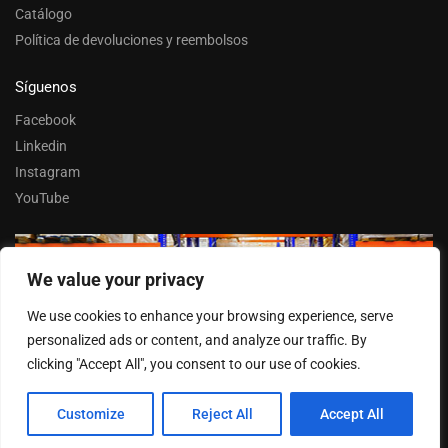
Catálogo
Política de devoluciones y reembolsos
Síguenos
Facebook
Linkedin
Instagram
YouTube
We value your privacy
Trabaja con nosotros
We use cookies to enhance your browsing experience, serve
Entrar
personalized ads or content, and analyze our traffic. By
clicking "Accept All", you consent to our use of cookies.
Customize
Reject All
Accept All
© FERPASA 2025 –
Cookies