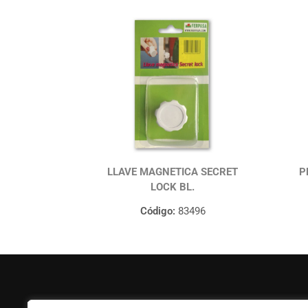
LLAVE MAGNETICA SECRET
P
LOCK BL.
Código:
83496
FERPASA
Ayuda