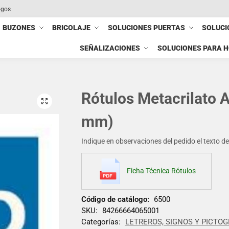
ogos
BUZONES
BRICOLAJE
SOLUCIONES PUERTAS
SOLUCI
SEÑALIZACIONES
SOLUCIONES PARA 
Rótulos Metacrilato 
mm)
Indique en observaciones del pedido el texto del 
Ficha Técnica Rótulos
Código de catálogo:
6500
SKU:
84266664065001
Categorías:
LETREROS, SIGNOS Y PICTO