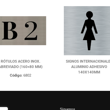
RÓTULOS ACERO INOX.
SIGNOS INTERNACIONAL
ABREVIADO (160×80 MM)
ALUMINIO ADHESIVO
140X140MM
Código:
6802
Síguenos