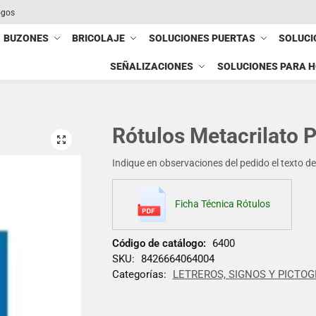
ogos
BUZONES
BRICOLAJE
SOLUCIONES PUERTAS
SOLUCI
SEÑALIZACIONES
SOLUCIONES PARA 
Rótulos Metacrilato 
Indique en observaciones del pedido el texto del 
Ficha Técnica Rótulos
Código de catálogo:
6400
SKU:
8426664064004
Categorías:
LETREROS, SIGNOS Y PICTO