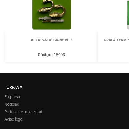
ALZAPAÑOS CISNE BL.2
GRAPA TERMI
Código:
18403
FERPASA
Empresa
Noticias
Política de privacidad
Aviso legal