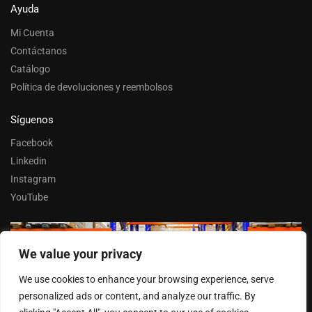
Ayuda
Mi Cuenta
Contáctanos
Catálogo
Política de devoluciones y reembolsos
Síguenos
Facebook
Linkedin
Instagram
YouTube
We value your privacy
Trabaja con nosotros
We use cookies to enhance your browsing experience, serve
Entrar
personalized ads or content, and analyze our traffic. By