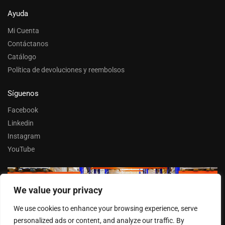
Ayuda
Mi Cuenta
Contáctanos
Catálogo
Política de devoluciones y reembolsos
Síguenos
Facebook
Linkedin
Instagram
YouTube
We value your privacy
Trabaja con nosotros
We use cookies to enhance your browsing experience, serve
Entrar
personalized ads or content, and analyze our traffic. By